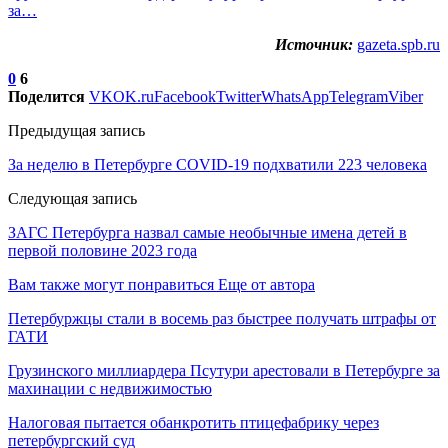
за…
Источник:
gazeta.spb.ru
0
6
Поделится
VK
OK.ru
Facebook
Twitter
WhatsApp
Telegram
Viber
Предыдущая запись
За неделю в Петербурге COVID-19 подхватили 223 человека
Следующая запись
ЗАГС Петербурга назвал самые необычные имена детей в
первой половине 2023 года
Вам также могут понравиться
Еще от автора
Петербуржцы стали в восемь раз быстрее получать штрафы от
ГАТИ
Грузинского миллиардера Псутури арестовали в Петербурге за
махинации с недвижимостью
Налоговая пытается обанкротить птицефабрику через
петербургский суд