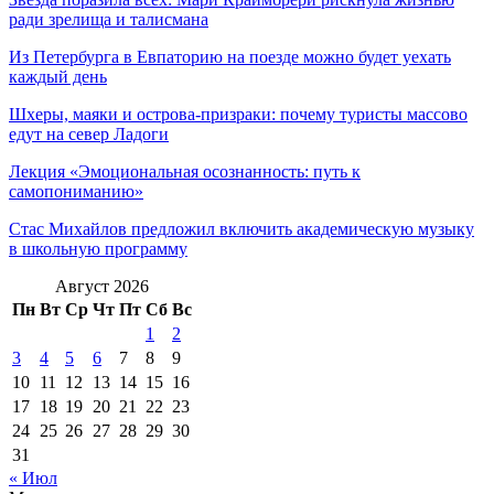
ради зрелища и талисмана
Из Петербурга в Евпаторию на поезде можно будет уехать
каждый день
Шхеры, маяки и острова-призраки: почему туристы массово
едут на север Ладоги
Лекция «Эмоциональная осознанность: путь к
самопониманию»
Стас Михайлов предложил включить академическую музыку
в школьную программу
Август 2026
Пн
Вт
Ср
Чт
Пт
Сб
Вс
1
2
3
4
5
6
7
8
9
10
11
12
13
14
15
16
17
18
19
20
21
22
23
24
25
26
27
28
29
30
31
« Июл