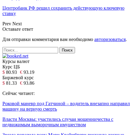
Центробанк РФ решил сохранить действующую ключевую
ставку
Prev
Next
Оставьте ответ
Для отправки комментария вам необходимо
авторизоваться
.
Курсы валют
Курс ЦБ
$
80.93
€
93.19
Биржевой курс
$
81.33
€
93.86
Сейчас читают:
Роковой маневр под Гатчиной – водитель внезапно направил
машину на верную смерть
Власти Москвы: участились случаи мошенничества с
недвижимым выморочным имуществом
Звезда поразила всех: Мари Краймбрери рискнула жизнью