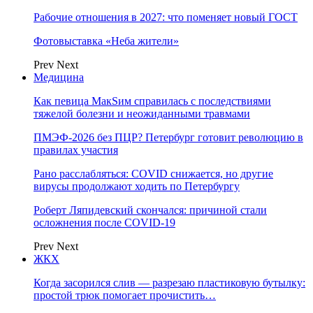
Рабочие отношения в 2027: что поменяет новый ГОСТ
Фотовыставка «Неба жители»
Prev
Next
Медицина
Как певица МакSим справилась с последствиями
тяжелой болезни и неожиданными травмами
ПМЭФ-2026 без ПЦР? Петербург готовит революцию в
правилах участия
Рано расслабляться: COVID снижается, но другие
вирусы продолжают ходить по Петербургу
Роберт Ляпидевский скончался: причиной стали
осложнения после COVID-19
Prev
Next
ЖКХ
Когда засорился слив — разрезаю пластиковую бутылку:
простой трюк помогает прочистить…