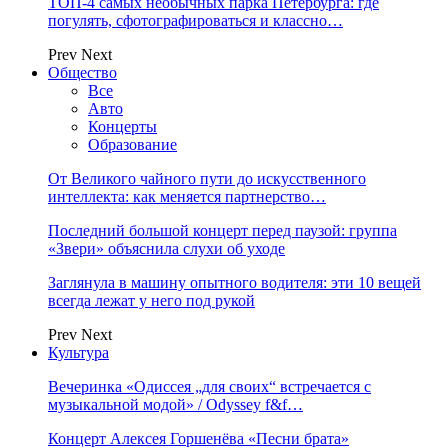
ТОП-4 самых необычных парка Петербурга: где
погулять, сфотографироваться и классно…
Prev
Next
Общество
Все
Авто
Концерты
Образование
От Великого чайного пути до искусственного
интеллекта: как меняется партнерство…
Последний большой концерт перед паузой: группа
«Звери» объяснила слухи об уходе
Заглянула в машину опытного водителя: эти 10 вещей
всегда лежат у него под рукой
Prev
Next
Культура
Вечеринка «Одиссея „для своих“ встречается с
музыкальной модой» / Odyssey f&f…
Концерт Алексея Горшенёва «Песни брата»