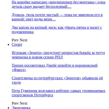
На коробке написано «кондиционер без монтажа»: одна
деталь сразу выдает бесполезный…
Думала, тюль почти чистый — пока не замочила его в
ванной: цвет воды меня…
Две капли на ватный диск: как убрать пятна и налет с
подоконника
Prev
Next
Спорт
Игрокам «Зенита» предстоит непростая борьба за титул
чемпиона в новом сезоне РПЛ
Тренер посоветовал Дзюбе перейти в воронежский
«Факел»
Спортсмены из петербургских «Зенитов» объявили об
уходе
Петр Гуменник возглавил рейтинг самых упоминаемых
спортсменов Петербурга
Prev
Next
Экономика