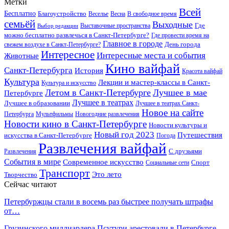
Метки
Всей
Бесплатно
Благоустройство
Веселье
Весна
В свободное время
семьёй
Выходные
Где
Выставочные пространства
Выбор редакции
можно бесплатно развлечься в Санкт-Петербурге?
Где провести время на
Главное в городе
свежем воздухе в Санкт-Петербурге?
День города
Интересное
Интересные места и события
Животные
Кино вайфай
Санкт-Петербурга
История
Красота вайфай
Культура
Лекции и мастер-классы в Санкт-
Культура и искусство
Летом в Санкт-Петербурге
Лучшее в мае
Петербурге
Лучшее в театрах
Лучшее в образовании
Лучшее в театрах Санкт-
Новое на сайте
Петербурга
Мультфильмы
Новогодние развлечения
Новости кино в Санкт-Петербурге
Новости культуры и
Новый год 2023
Путешествия
искусства в Санкт-Петербурге
Погода
Развлечения вайфай
Развлечения
С друзьями
События в мире
Современное искусство
Спорт
Социальные сети
Транспорт
Это лето
Творчество
Сейчас читают
Петербуржцы стали в восемь раз быстрее получать штрафы
от…
Грузинского миллиардера Псутури арестовали в Петербурге