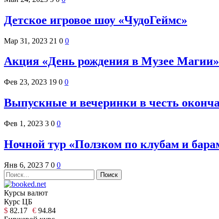
Детское игровое шоу «ЧудоГеймс»
Мар 31, 2023
21
0
0
Акция «День рождения в Музее Магии»
Фев 23, 2023
19
0
0
Выпускные и вечеринки в честь окончани
Фев 1, 2023
3
0
0
Ночной тур «Ползком по клубам и бара
Янв 6, 2023
7
0
0
Курсы валют
Курс ЦБ
$
82.17
€
94.84