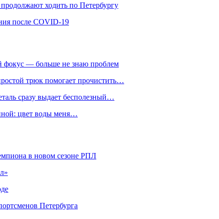
ы продолжают ходить по Петербургу
ения после COVID-19
ий фокус — больше не знаю проблем
 простой трюк помогает прочистить…
деталь сразу выдает бесполезный…
анной: цвет воды меня…
чемпиона в новом сезоне РПЛ
ел»
оде
портсменов Петербурга