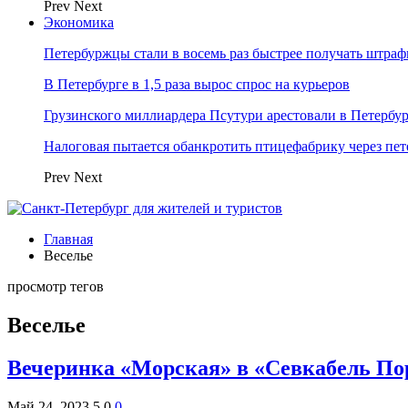
Prev
Next
Экономика
Петербуржцы стали в восемь раз быстрее получать штра
В Петербурге в 1,5 раза вырос спрос на курьеров
Грузинского миллиардера Псутури арестовали в Петербу
Налоговая пытается обанкротить птицефабрику через пет
Prev
Next
Главная
Веселье
просмотр тегов
Веселье
Вечеринка «Морская» в «Севкабель По
Май 24, 2023
5
0
0