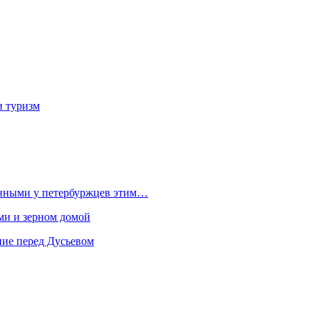
и туризм
ванными у петербуржцев этим…
ами и зерном домой
ние перед Дусьевом