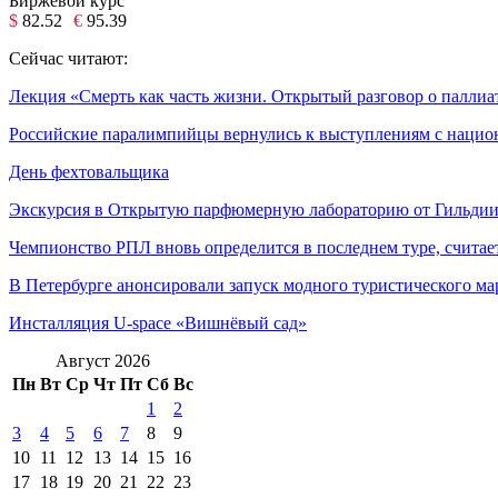
Биржевой курс
$
82.52
€
95.39
Сейчас читают:
Лекция «Смерть как часть жизни. Открытый разговор о паллиа
Российские паралимпийцы вернулись к выступлениям с нацио
День фехтовальщика
Экскурсия в Открытую парфюмерную лабораторию от Гильди
Чемпионство РПЛ вновь определится в последнем туре, счита
В Петербурге анонсировали запуск модного туристического м
Инсталляция U-space «Вишнёвый сад»
Август 2026
Пн
Вт
Ср
Чт
Пт
Сб
Вс
1
2
3
4
5
6
7
8
9
10
11
12
13
14
15
16
17
18
19
20
21
22
23