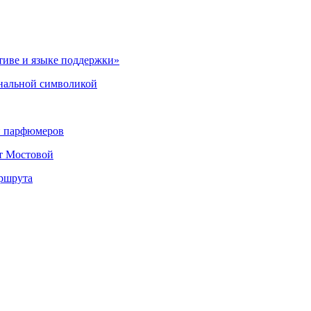
тиве и языке поддержки»
нальной символикой
и парфюмеров
ет Мостовой
аршрута