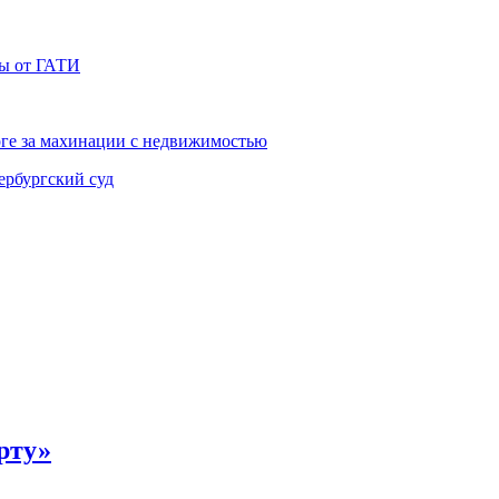
фы от ГАТИ
рге за махинации с недвижимостью
ербургский суд
рту»