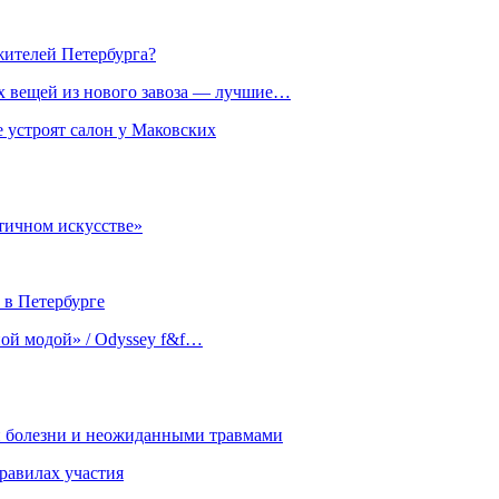
жителей Петербурга?
х вещей из нового завоза — лучшие…
 устроят салон у Маковских
тичном искусстве»
 в Петербурге
ной модой» / Odyssey f&f…
й болезни и неожиданными травмами
равилах участия