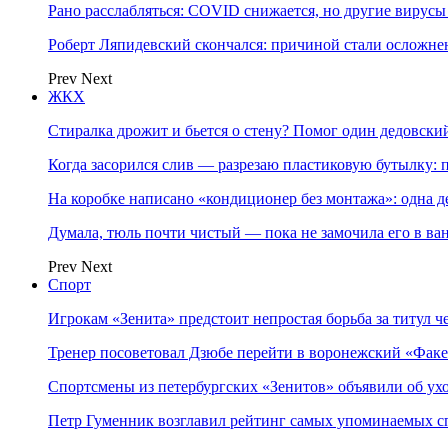
Рано расслабляться: COVID снижается, но другие вирус
Роберт Ляпидевский скончался: причиной стали осложн
Prev
Next
ЖКХ
Стиралка дрожит и бьется о стену? Помог один дедовск
Когда засорился слив — разрезаю пластиковую бутылку:
На коробке написано «кондиционер без монтажа»: одна 
Думала, тюль почти чистый — пока не замочила его в в
Prev
Next
Спорт
Игрокам «Зенита» предстоит непростая борьба за титул 
Тренер посоветовал Дзюбе перейти в воронежский «Фак
Спортсмены из петербургских «Зенитов» объявили об ух
Петр Гуменник возглавил рейтинг самых упоминаемых с