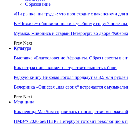
Образование
«Ни рынка, ни труда»: что происходит с вакансиями для 
В «Чижике» обновили полки к учебному году: 7 полезны
Музыка, живопись и старый Петербург: во дворе Фаберже
Prev
Next
Культура
Выставка «Благословение Афродиты. Образ невесты в ан
Как острая пища влияет на чувствительность к боли
Редкую книгу Николая Гоголя продадут за 3,5 млн рублей
Вечеринка «Одиссея „для своих“ встречается с музыкаль
Prev
Next
Медицина
Как певица МакSим справилась с последствиями тяжело
ПМЭФ-2026 без ПЦР? Петербург готовит революцию в п