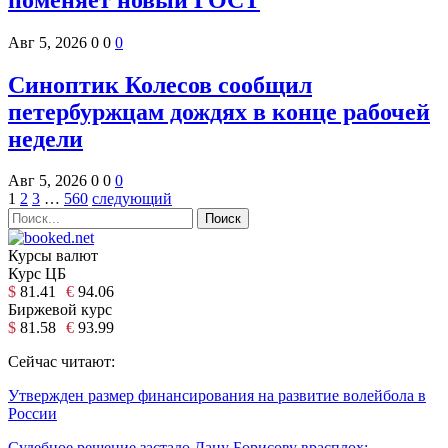
Авг 5, 2026
0
0
0
Синоптик Колесов сообщил
петербуржцам дождях в конце рабочей
недели
Авг 5, 2026
0
0
0
1
2
3
…
560
следующий
Курсы валют
Курс ЦБ
$
81.41
€
94.06
Биржевой курс
$
81.58
€
93.99
Сейчас читают:
Утвержден размер финансирования на развитие волейбола в
России
Судебное решение застало Дану Борисову врасплох: