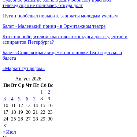
телеведущая не понимает, откуда долг
Путин пообещал повысить зарплаты молодым ученым
Балет «Маленький принц» в Эрмитажном театре
Кто стал победителем грантового конкурса для студентов и
аспирантов Петербурга?
Балет «Спящая красавица» в постановке Театра детского
балета
«Маркет тут рядом»
Август 2026
Пн
Вт
Ср
Чт
Пт
Сб
Вс
1
2
3
4
5
6
7
8
9
10
11
12
13
14
15
16
17
18
19
20
21
22
23
24
25
26
27
28
29
30
31
« Июл