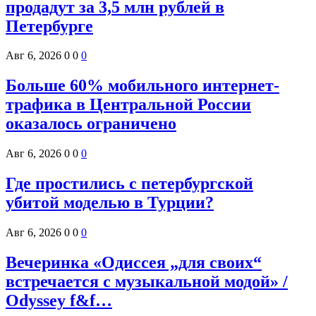
продадут за 3,5 млн рублей в
Петербурге
Авг 6, 2026
0
0
0
Больше 60% мобильного интернет-
трафика в Центральной России
оказалось ограничено
Авг 6, 2026
0
0
0
Где простились с петербургской
убитой моделью в Турции?
Авг 6, 2026
0
0
0
Вечеринка «Одиссея „для своих“
встречается с музыкальной модой» /
Odyssey f&f…