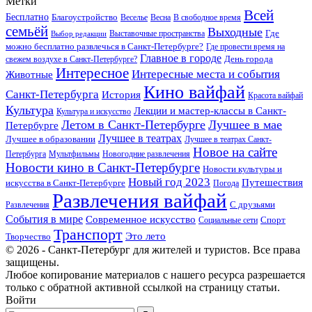
Метки
Всей
Бесплатно
Благоустройство
Веселье
Весна
В свободное время
семьёй
Выходные
Где
Выставочные пространства
Выбор редакции
можно бесплатно развлечься в Санкт-Петербурге?
Где провести время на
Главное в городе
свежем воздухе в Санкт-Петербурге?
День города
Интересное
Интересные места и события
Животные
Кино вайфай
Санкт-Петербурга
История
Красота вайфай
Культура
Лекции и мастер-классы в Санкт-
Культура и искусство
Летом в Санкт-Петербурге
Лучшее в мае
Петербурге
Лучшее в театрах
Лучшее в образовании
Лучшее в театрах Санкт-
Новое на сайте
Петербурга
Мультфильмы
Новогодние развлечения
Новости кино в Санкт-Петербурге
Новости культуры и
Новый год 2023
Путешествия
искусства в Санкт-Петербурге
Погода
Развлечения вайфай
Развлечения
С друзьями
События в мире
Современное искусство
Спорт
Социальные сети
Транспорт
Это лето
Творчество
© 2026 - Санкт-Петербург для жителей и туристов. Все права
защищены.
Любое копирование материалов с нашего ресурса разрешается
только с обратной активной ссылкой на страницу статьи.
Войти