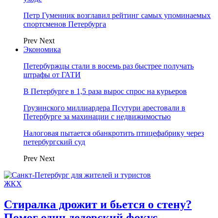
Петр Гуменник возглавил рейтинг самых упоминаемых
спортсменов Петербурга
Prev
Next
Экономика
Петербуржцы стали в восемь раз быстрее получать
штрафы от ГАТИ
В Петербурге в 1,5 раза вырос спрос на курьеров
Грузинского миллиардера Псутури арестовали в
Петербурге за махинации с недвижимостью
Налоговая пытается обанкротить птицефабрику через
петербургский суд
Prev
Next
ЖКХ
Стиралка дрожит и бьется о стену?
Помог один дедовский фокус —