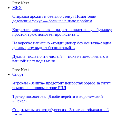
Prev
Next
ЖКХ
Стиралка дрожит и бьется о стену? Помог один
дедовский фокус — больше не знаю проблем
Когда засорился слив — разрезаю пластиковую бутылку:
простой трюк помогает прочистить…
На коробке написано «кондиционер без монтажа»: одна
деталь сразу выдает бесполезный…
Думала, тюль почти чистый — пока не замочила его в
ванной: цвет воды меня…
Prev
Next
Спорт
Игрокам «Зенита» предстоит непростая борьба за титул
чемпиона в новом сезоне РПЛ
Тренер посоветовал Дзюбе перейти в воронежский
«Факел»
Спортсмены из петербургских «Зенитов» объявили об
уходе