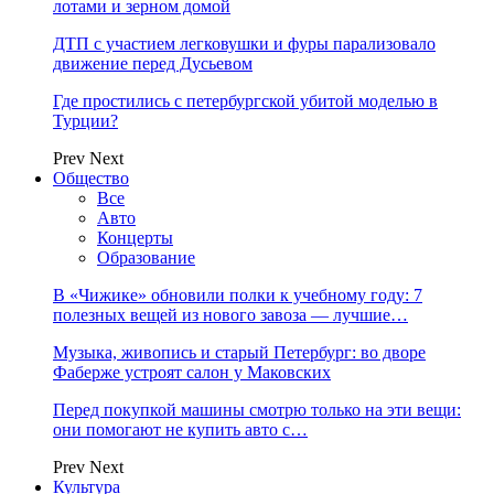
лотами и зерном домой
ДТП с участием легковушки и фуры парализовало
движение перед Дусьевом
Где простились с петербургской убитой моделью в
Турции?
Prev
Next
Общество
Все
Авто
Концерты
Образование
В «Чижике» обновили полки к учебному году: 7
полезных вещей из нового завоза — лучшие…
Музыка, живопись и старый Петербург: во дворе
Фаберже устроят салон у Маковских
Перед покупкой машины смотрю только на эти вещи:
они помогают не купить авто с…
Prev
Next
Культура