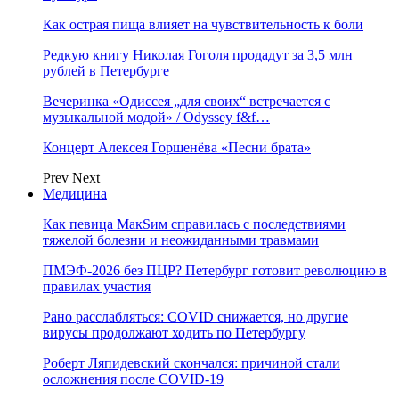
Как острая пища влияет на чувствительность к боли
Редкую книгу Николая Гоголя продадут за 3,5 млн
рублей в Петербурге
Вечеринка «Одиссея „для своих“ встречается с
музыкальной модой» / Odyssey f&f…
Концерт Алексея Горшенёва «Песни брата»
Prev
Next
Медицина
Как певица МакSим справилась с последствиями
тяжелой болезни и неожиданными травмами
ПМЭФ-2026 без ПЦР? Петербург готовит революцию в
правилах участия
Рано расслабляться: COVID снижается, но другие
вирусы продолжают ходить по Петербургу
Роберт Ляпидевский скончался: причиной стали
осложнения после COVID-19