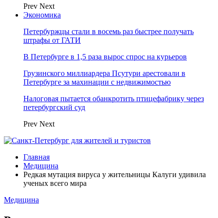
Prev
Next
Экономика
Петербуржцы стали в восемь раз быстрее получать
штрафы от ГАТИ
В Петербурге в 1,5 раза вырос спрос на курьеров
Грузинского миллиардера Псутури арестовали в
Петербурге за махинации с недвижимостью
Налоговая пытается обанкротить птицефабрику через
петербургский суд
Prev
Next
Главная
Медицина
Редкая мутация вируса у жительницы Калуги удивила
ученых всего мира
Медицина