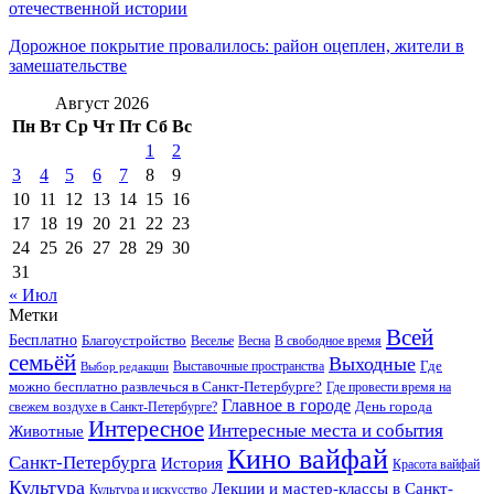
отечественной истории
Дорожное покрытие провалилось: район оцеплен, жители в
замешательстве
Август 2026
Пн
Вт
Ср
Чт
Пт
Сб
Вс
1
2
3
4
5
6
7
8
9
10
11
12
13
14
15
16
17
18
19
20
21
22
23
24
25
26
27
28
29
30
31
« Июл
Метки
Всей
Бесплатно
Благоустройство
Веселье
Весна
В свободное время
семьёй
Выходные
Где
Выставочные пространства
Выбор редакции
можно бесплатно развлечься в Санкт-Петербурге?
Где провести время на
Главное в городе
свежем воздухе в Санкт-Петербурге?
День города
Интересное
Интересные места и события
Животные
Кино вайфай
Санкт-Петербурга
История
Красота вайфай
Культура
Лекции и мастер-классы в Санкт-
Культура и искусство