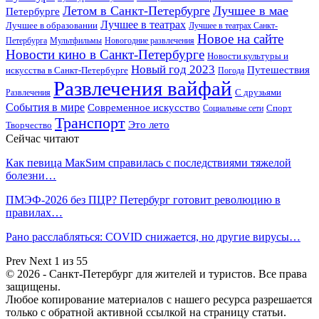
Летом в Санкт-Петербурге
Лучшее в мае
Петербурге
Лучшее в театрах
Лучшее в образовании
Лучшее в театрах Санкт-
Новое на сайте
Петербурга
Мультфильмы
Новогодние развлечения
Новости кино в Санкт-Петербурге
Новости культуры и
Новый год 2023
Путешествия
искусства в Санкт-Петербурге
Погода
Развлечения вайфай
Развлечения
С друзьями
События в мире
Современное искусство
Спорт
Социальные сети
Транспорт
Это лето
Творчество
Сейчас читают
Как певица МакSим справилась с последствиями тяжелой
болезни…
ПМЭФ-2026 без ПЦР? Петербург готовит революцию в
правилах…
Рано расслабляться: COVID снижается, но другие вирусы…
Prev
Next
1 из 55
© 2026 - Санкт-Петербург для жителей и туристов. Все права
защищены.
Любое копирование материалов с нашего ресурса разрешается
только с обратной активной ссылкой на страницу статьи.