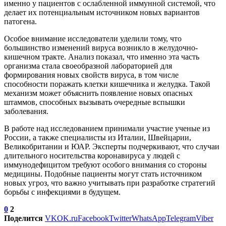
именно у пациентов с ослабленной иммунной системой, что
делает их потенциальным источником новых вариантов
патогена.
Особое внимание исследователи уделили тому, что
большинство изменений вируса возникло в желудочно-
кишечном тракте. Анализ показал, что именно эта часть
организма стала своеобразной лабораторией для
формирования новых свойств вируса, в том числе
способности поражать клетки кишечника и желудка. Такой
механизм может объяснить появление новых опасных
штаммов, способных вызывать очередные вспышки
заболевания.
В работе над исследованием принимали участие ученые из
России, а также специалисты из Италии, Швейцарии,
Великобритании и ЮАР. Эксперты подчеркивают, что случаи
длительного носительства коронавируса у людей с
иммунодефицитом требуют особого внимания со стороны
медицины. Подобные пациенты могут стать источником
новых угроз, что важно учитывать при разработке стратегий
борьбы с инфекциями в будущем.
0
2
Поделится
VK
OK.ru
Facebook
Twitter
WhatsApp
Telegram
Viber