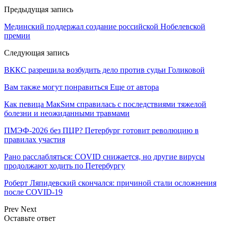
Предыдущая запись
Мединский поддержал создание российской Нобелевской
премии
Следующая запись
ВККС разрешила возбудить дело против судьи Голиковой
Вам также могут понравиться
Еще от автора
Как певица МакSим справилась с последствиями тяжелой
болезни и неожиданными травмами
ПМЭФ-2026 без ПЦР? Петербург готовит революцию в
правилах участия
Рано расслабляться: COVID снижается, но другие вирусы
продолжают ходить по Петербургу
Роберт Ляпидевский скончался: причиной стали осложнения
после COVID-19
Prev
Next
Оставьте ответ