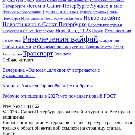
Летом в Санкт-Петербурге
Лучшее в мае
Петербурге
Лучшее в театрах
Лучшее в образовании
Лучшее в театрах Санкт-
Новое на сайте
Петербурга
Мультфильмы
Новогодние развлечения
Новости кино в Санкт-Петербурге
Новости культуры и
Новый год 2023
Путешествия
искусства в Санкт-Петербурге
Погода
Развлечения вайфай
Развлечения
С друзьями
События в мире
Современное искусство
Спорт
Социальные сети
Транспорт
Это лето
Творчество
Сейчас читают
Вечеринка «Одиссея „для своих“ встречается с
музыкальной…
Концерт Алексея Горшенёва «Песни брата»
Рабочие отношения в 2027: что поменяет новый ГОСТ
Prev
Next
1 из 862
© 2026 - Санкт-Петербург для жителей и туристов. Все права
защищены.
Любое копирование материалов с нашего ресурса разрешается
только с обратной активной ссылкой на страницу статьи.
Войти