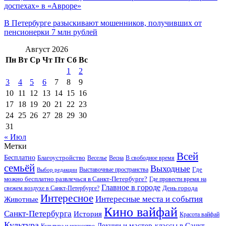
доспехах» в «Авроре»
В Петербурге разыскивают мошенников, получивших от
пенсионерки 7 млн рублей
Август 2026
Пн
Вт
Ср
Чт
Пт
Сб
Вс
1
2
3
4
5
6
7
8
9
10
11
12
13
14
15
16
17
18
19
20
21
22
23
24
25
26
27
28
29
30
31
« Июл
Метки
Всей
Бесплатно
Благоустройство
Веселье
Весна
В свободное время
семьёй
Выходные
Где
Выставочные пространства
Выбор редакции
можно бесплатно развлечься в Санкт-Петербурге?
Где провести время на
Главное в городе
свежем воздухе в Санкт-Петербурге?
День города
Интересное
Интересные места и события
Животные
Кино вайфай
Санкт-Петербурга
История
Красота вайфай
Культура
Лекции и мастер-классы в Санкт-
Культура и искусство