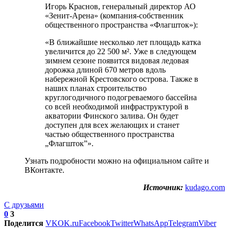
Игорь Краснов, генеральный директор АО
«Зенит-Арена» (компания-собственник
общественного пространства «Флагшток»):
«В ближайшие несколько лет площадь катка
увеличится до 22 500 м². Уже в следующем
зимнем сезоне появится видовая ледовая
дорожка длиной 670 метров вдоль
набережной Крестовского острова. Также в
наших планах строительство
круглогодичного подогреваемого бассейна
со всей необходимой инфраструктурой в
акватории Финского залива. Он будет
доступен для всех желающих и станет
частью общественного пространства
„Флагшток”».
Узнать подробности можно на официальном сайте и
ВКонтакте.
Источник:
kudago.com
С друзьями
0
3
Поделится
VK
OK.ru
Facebook
Twitter
WhatsApp
Telegram
Viber