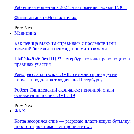
Рабочие отношения в 2027: что поменяет новый ГОСТ
Фотовыставка «Неба жители»
Prev
Next
Медицина
Как певица МакSим справилась с последствиями
тяжелой болезни и неожиданными травмами
ПМЭФ-2026 без ПЦР? Петербург готовит революцию в
правилах участия
Рано расслабляться: COVID снижается, но другие
вирусы продолжают ходить по Петербургу
Роберт Ляпидевский скончался: причиной стали
осложнения после COVID-19
Prev
Next
ЖКХ
Когда засорился слив — разрезаю пластиковую бутылку:
простой трюк помогает прочистить…