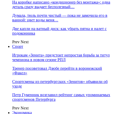
На коробке написано «кондиционер без монтажа»: одна
деталь сразу выдает бесполезный…
Думала, тюль почти чистый — пока не замочила его в
ванной: цвет воды меня…
Две капли на ватный диск: как убрать пятна и налет с
подоконника
Prev
Next
Спорт
Игрокам «Зенита» предстоит непростая борьба за титул
чемпиона в новом сезоне РПЛ
Тренер посоветовал Дзюбе перейти в воронежский
«Факел»
Спортсмены из петербургских «Зенитов» объявили об
уходе
Петр Гуменник возглавил рейтинг самых упоминаемых
спортсменов Петербурга
Prev
Next
Экономика