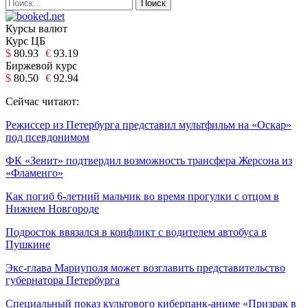
Курсы валют
Курс ЦБ
$
80.93
€
93.19
Биржевой курс
$
80.50
€
92.94
Сейчас читают:
Режиссер из Петербурга представил мультфильм на «Оскар»
под псевдонимом
ФК «Зенит» подтвердил возможность трансфера Жерсона из
«Фламенго»
Как погиб 6-летний мальчик во время прогулки с отцом в
Нижнем Новгороде
Подросток ввязался в конфликт с водителем автобуса в
Пушкине
Экс-глава Мариуполя может возглавить представительство
губернатора Петербурга
Специальный показ культового киберпанк-аниме «Призрак в