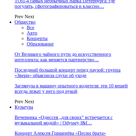
ТОП-4 самых необычных парка Петербурга: где
погулять, сфотографироваться и классно…
Prev
Next
Общество
Все
Авто
Концерты
Образование
От Великого чайного пути до искусственного
интеллекта: как меняется партнерство…
Последний большой концерт перед паузой: группа
«Звери» объяснила слухи об уходе
Заглянула в машину опытного водителя: эти 10 вещей
всегда лежат у него под рукой
Prev
Next
Культура
Вечеринка «Одиссея „для своих“ встречается с
музыкальной модой» / Odyssey f&f…
Концерт Алексея Горшенёва «Песни брата»