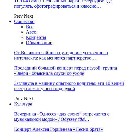
ТОП-4 самых необычных парка Петербурга: где
погулять, сфотографироваться и классно…
Prev
Next
Общество
Все
Авто
Концерты
Образование
От Великого чайного пути до искусственного
интеллекта: как меняется партнерство…
Последний большой концерт перед паузой: группа
«Звери» объяснила слухи об уходе
Заглянула в машину опытного водителя: эти 10 вещей
всегда лежат у него под рукой
Prev
Next
Культура
Вечеринка «Одиссея „для своих“ встречается с
музыкальной модой» / Odyssey f&f…
Концерт Алексея Горшенёва «Песни брата»