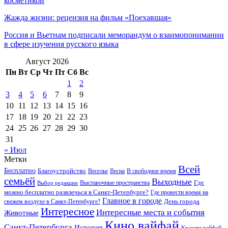
косметикой
Жажда жизни: рецензия на фильм «Поехавшая»
Россия и Вьетнам подписали меморандум о взаимопонимании
в сфере изучения русского языка
Август 2026
Пн
Вт
Ср
Чт
Пт
Сб
Вс
1
2
3
4
5
6
7
8
9
10
11
12
13
14
15
16
17
18
19
20
21
22
23
24
25
26
27
28
29
30
31
« Июл
Метки
Всей
Бесплатно
Благоустройство
Веселье
Весна
В свободное время
семьёй
Выходные
Где
Выставочные пространства
Выбор редакции
можно бесплатно развлечься в Санкт-Петербурге?
Где провести время на
Главное в городе
свежем воздухе в Санкт-Петербурге?
День города
Интересное
Интересные места и события
Животные
Кино вайфай
Санкт-Петербурга
История
Красота вайфай