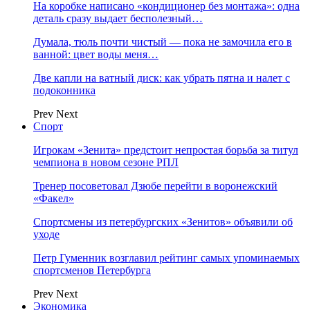
На коробке написано «кондиционер без монтажа»: одна
деталь сразу выдает бесполезный…
Думала, тюль почти чистый — пока не замочила его в
ванной: цвет воды меня…
Две капли на ватный диск: как убрать пятна и налет с
подоконника
Prev
Next
Спорт
Игрокам «Зенита» предстоит непростая борьба за титул
чемпиона в новом сезоне РПЛ
Тренер посоветовал Дзюбе перейти в воронежский
«Факел»
Спортсмены из петербургских «Зенитов» объявили об
уходе
Петр Гуменник возглавил рейтинг самых упоминаемых
спортсменов Петербурга
Prev
Next
Экономика