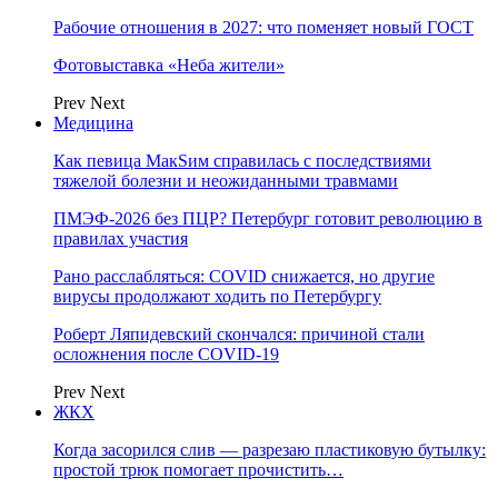
Рабочие отношения в 2027: что поменяет новый ГОСТ
Фотовыставка «Неба жители»
Prev
Next
Медицина
Как певица МакSим справилась с последствиями
тяжелой болезни и неожиданными травмами
ПМЭФ-2026 без ПЦР? Петербург готовит революцию в
правилах участия
Рано расслабляться: COVID снижается, но другие
вирусы продолжают ходить по Петербургу
Роберт Ляпидевский скончался: причиной стали
осложнения после COVID-19
Prev
Next
ЖКХ
Когда засорился слив — разрезаю пластиковую бутылку:
простой трюк помогает прочистить…