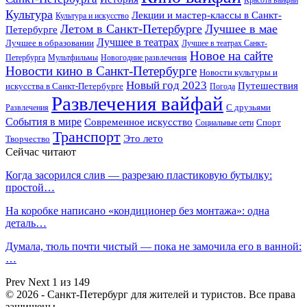
Культура
Лекции и мастер-классы в Санкт-
Культура и искусство
Летом в Санкт-Петербурге
Лучшее в мае
Петербурге
Лучшее в театрах
Лучшее в образовании
Лучшее в театрах Санкт-
Новое на сайте
Петербурга
Мультфильмы
Новогодние развлечения
Новости кино в Санкт-Петербурге
Новости культуры и
Новый год 2023
Путешествия
искусства в Санкт-Петербурге
Погода
Развлечения вайфай
Развлечения
С друзьями
События в мире
Современное искусство
Спорт
Социальные сети
Транспорт
Это лето
Творчество
Сейчас читают
Когда засорился слив — разрезаю пластиковую бутылку:
простой…
На коробке написано «кондиционер без монтажа»: одна
деталь…
Думала, тюль почти чистый — пока не замочила его в ванной:
…
Prev
Next
1 из 149
© 2026 - Санкт-Петербург для жителей и туристов. Все права
защищены.