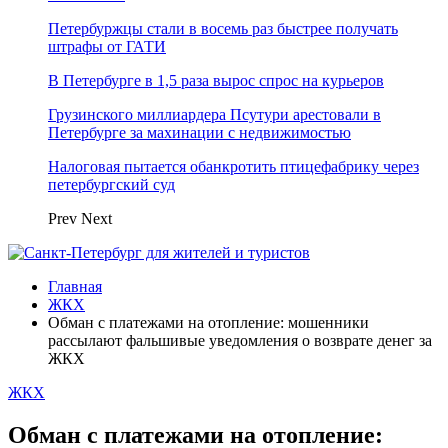
Петербуржцы стали в восемь раз быстрее получать
штрафы от ГАТИ
В Петербурге в 1,5 раза вырос спрос на курьеров
Грузинского миллиардера Псутури арестовали в
Петербурге за махинации с недвижимостью
Налоговая пытается обанкротить птицефабрику через
петербургский суд
Prev
Next
Главная
ЖКХ
Обман с платежами на отопление: мошенники
рассылают фальшивые уведомления о возврате денег за
ЖКХ
ЖКХ
Обман с платежами на отопление: