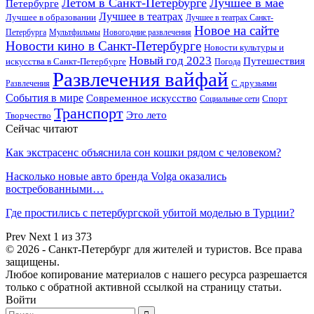
Летом в Санкт-Петербурге
Лучшее в мае
Петербурге
Лучшее в театрах
Лучшее в образовании
Лучшее в театрах Санкт-
Новое на сайте
Петербурга
Мультфильмы
Новогодние развлечения
Новости кино в Санкт-Петербурге
Новости культуры и
Новый год 2023
Путешествия
искусства в Санкт-Петербурге
Погода
Развлечения вайфай
Развлечения
С друзьями
События в мире
Современное искусство
Спорт
Социальные сети
Транспорт
Это лето
Творчество
Сейчас читают
Как экстрасенс объяснила сон кошки рядом с человеком?
Насколько новые авто бренда Volga оказались
востребованными…
Где простились с петербургской убитой моделью в Турции?
Prev
Next
1 из 373
© 2026 - Санкт-Петербург для жителей и туристов. Все права
защищены.
Любое копирование материалов с нашего ресурса разрешается
только с обратной активной ссылкой на страницу статьи.
Войти