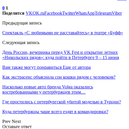
0
1
Поделится
VK
OK.ru
Facebook
Twitter
WhatsApp
Telegram
Viber
Предыдущая запись
Спектакль «С любимыми не расставайтесь» в театре «Буфф»
Следующая запись
День России, вечеринка перед VK Fest и открытие летних
«Никольских рядов»: куда пойти в Петербурге 9 – 15 июня
Вам также могут понравиться
Еще от автора
Как экстрасенс объяснила сон кошки рядом с человеком?
Насколько новые авто бренда Volga оказались
востребованными у петербуржцев этим…
Где простились с петербургской убитой моделью в Турции?
Куда петербуржцы чаще всего ездят в командировки?
Prev
Next
Оставьте ответ