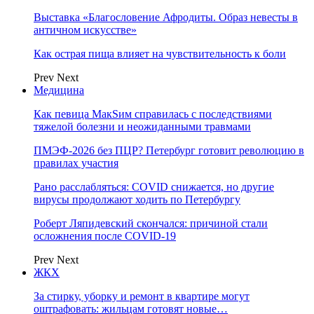
Выставка «Благословение Афродиты. Образ невесты в
античном искусстве»
Как острая пища влияет на чувствительность к боли
Prev
Next
Медицина
Как певица МакSим справилась с последствиями
тяжелой болезни и неожиданными травмами
ПМЭФ-2026 без ПЦР? Петербург готовит революцию в
правилах участия
Рано расслабляться: COVID снижается, но другие
вирусы продолжают ходить по Петербургу
Роберт Ляпидевский скончался: причиной стали
осложнения после COVID-19
Prev
Next
ЖКХ
За стирку, уборку и ремонт в квартире могут
оштрафовать: жильцам готовят новые…