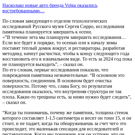
Насколько новые авто бренда Volga оказались
востребованными…
По словам заведующего отделом технологических
исследований Русского музея Сергея Сирро, исследования
памятника планируется завершить к осени.
«”В течение лета мы планируем завершить исследования…
Если все будет в порядке, то осенью или к началу зимы
поставят теплый домик вокруг, и реставраторы, разработав
методику, начнут расчистки, чтобы к концу следующего года
восстановить его в изначальном виде. То есть за 2024 год пока
не планируется выходить”, – сказал он.
По его словам, первые исследования показали, что
повреждения памятника незначительные. “В основном это
поверхность, соединения. В основном будет очистка
поверхности. Потому что, слава Богу, по результатам
исследования оказалось, что внутренняя структура не так
плоха. Какие-то трещины есть, за ними нужно будет следить”,
– сказал он.
“Когда ты понимаешь, почему же памятник, толщина стенок
которого составляет 1-1,5 сантиметра и весит он тонн 15, и он
стоит, и не падает, когда ты обнаруживаешь за счет чего это
происходит, это маленькая сенсация для исследователей и
реставраторов. Когда мы понимаем, как он устроен, что он