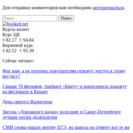
Для отправки комментария вам необходимо
авторизоваться
.
Курсы валют
Курс ЦБ
$
82.17
€
94.84
Биржевой курс
$
82.52
€
95.39
Сейчас читают:
Фиг вам, а не ипотека: покупателям отрежут доступ к этому
ресурсу?
Свыше 70 фильмов, трибьют «Брату» и киносеансы покажут
на фестивале в Крыму
День святого Валентина
Звезды «Дорожного радио» исполнят в Санкт-Петербурге
лучшие песни десятилетия
СМИ снова нашли жертву ЕГЭ, но шансы на отмену все те же