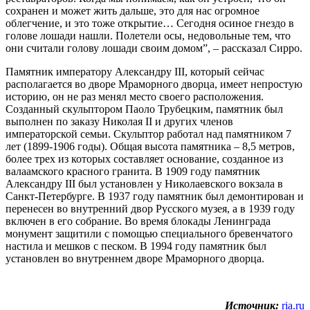
сохранен и может жить дальше, это для нас огромное
облегчение, и это тоже открытие… Сегодня осиное гнездо в
голове лошади нашли. Полетели осы, недовольные тем, что
они считали голову лошади своим домом”, – рассказал Сирро.
Памятник императору Александру III, который сейчас
располагается во дворе Мраморного дворца, имеет непростую
историю, он не раз менял место своего расположения.
Созданный скульптором Паоло Трубецким, памятник был
выполнен по заказу Николая II и других членов
императорской семьи. Скульптор работал над памятником 7
лет (1899-1906 годы). Общая высота памятника – 8,5 метров,
более трех из которых составляет основание, созданное из
валаамского красного гранита. В 1909 году памятник
Александру III был установлен у Николаевского вокзала в
Санкт-Петербурге. В 1937 году памятник был демонтирован и
перенесен во внутренний двор Русского музея, а в 1939 году
включен в его собрание. Во время блокады Ленинграда
монумент защитили с помощью специального бревенчатого
настила и мешков с песком. В 1994 году памятник был
установлен во внутреннем дворе Мраморного дворца.
Источник:
ria.ru