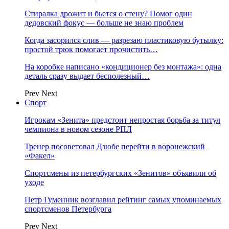
Стиралка дрожит и бьется о стену? Помог один
дедовский фокус — больше не знаю проблем
Когда засорился слив — разрезаю пластиковую бутылку:
простой трюк помогает прочистить…
На коробке написано «кондиционер без монтажа»: одна
деталь сразу выдает бесполезный…
Prev
Next
Спорт
Игрокам «Зенита» предстоит непростая борьба за титул
чемпиона в новом сезоне РПЛ
Тренер посоветовал Дзюбе перейти в воронежский
«Факел»
Спортсмены из петербургских «Зенитов» объявили об
уходе
Петр Гуменник возглавил рейтинг самых упоминаемых
спортсменов Петербурга
Prev
Next