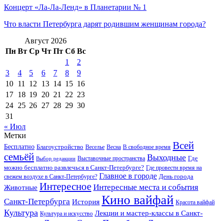
Концерт «Ла-Ла-Ленд» в Планетарии № 1
Что власти Петербурга дарят родившим женщинам города?
Август 2026
Пн
Вт
Ср
Чт
Пт
Сб
Вс
1
2
3
4
5
6
7
8
9
10
11
12
13
14
15
16
17
18
19
20
21
22
23
24
25
26
27
28
29
30
31
« Июл
Метки
Всей
Бесплатно
Благоустройство
Веселье
Весна
В свободное время
семьёй
Выходные
Где
Выставочные пространства
Выбор редакции
можно бесплатно развлечься в Санкт-Петербурге?
Где провести время на
Главное в городе
свежем воздухе в Санкт-Петербурге?
День города
Интересное
Интересные места и события
Животные
Кино вайфай
Санкт-Петербурга
История
Красота вайфай
Культура
Лекции и мастер-классы в Санкт-
Культура и искусство