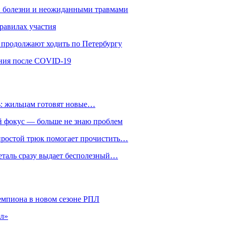
й болезни и неожиданными травмами
равилах участия
ы продолжают ходить по Петербургу
ения после COVID-19
ть: жильцам готовят новые…
ий фокус — больше не знаю проблем
 простой трюк помогает прочистить…
деталь сразу выдает бесполезный…
чемпиона в новом сезоне РПЛ
ел»