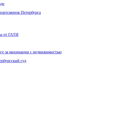
оде
портсменов Петербурга
фы от ГАТИ
рге за махинации с недвижимостью
ербургский суд