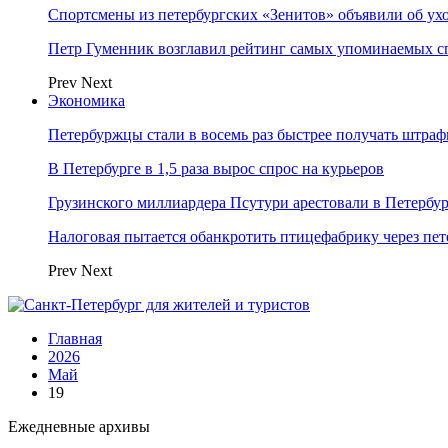
Спортсмены из петербургских «Зенитов» объявили об ух
Петр Гуменник возглавил рейтинг самых упоминаемых с
Prev
Next
Экономика
Петербуржцы стали в восемь раз быстрее получать штра
В Петербурге в 1,5 раза вырос спрос на курьеров
Грузинского миллиардера Псутури арестовали в Петербу
Налоговая пытается обанкротить птицефабрику через пет
Prev
Next
Главная
2026
Май
19
Ежедневные архивы