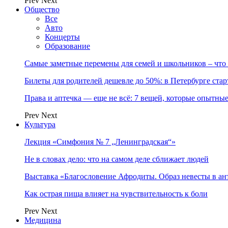
Prev
Next
Общество
Все
Авто
Концерты
Образование
Самые заметные перемены для семей и школьников – что
Билеты для родителей дешевле до 50%: в Петербурге стар
Права и аптечка — еще не всё: 7 вещей, которые опытные
Prev
Next
Культура
Лекция «Симфония № 7 „Ленинградская“»
Не в словах дело: что на самом деле сближает людей
Выставка «Благословение Афродиты. Образ невесты в ан
Как острая пища влияет на чувствительность к боли
Prev
Next
Медицина