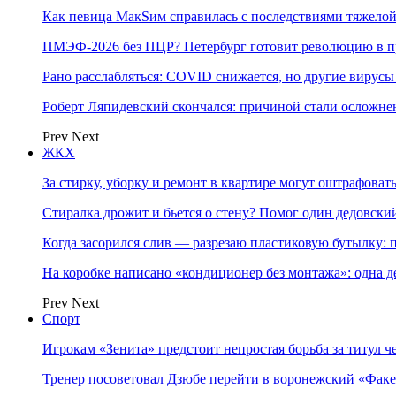
Как певица МакSим справилась с последствиями тяжело
ПМЭФ-2026 без ПЦР? Петербург готовит революцию в п
Рано расслабляться: COVID снижается, но другие вирус
Роберт Ляпидевский скончался: причиной стали осложн
Prev
Next
ЖКХ
За стирку, уборку и ремонт в квартире могут оштрафова
Стиралка дрожит и бьется о стену? Помог один дедовск
Когда засорился слив — разрезаю пластиковую бутылку:
На коробке написано «кондиционер без монтажа»: одна 
Prev
Next
Спорт
Игрокам «Зенита» предстоит непростая борьба за титул 
Тренер посоветовал Дзюбе перейти в воронежский «Фак