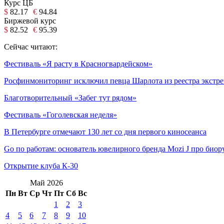
Курс ЦБ
$
82.17
€
94.84
Биржевой курс
$
82.52
€
95.39
Сейчас читают:
Фестиваль «Я расту в Красногвардейском»
Росфинмониторинг исключил певца Шарлота из реестра экстр
Благотворительный «Забег тут рядом»
Фестиваль «Гоголевская неделя»
В Петербурге отмечают 130 лет со дня первого киносеанса
Go по работам: основатель ювелирного бренда Mozi J про биор
Открытие клуба К-30
Май 2026
Пн
Вт
Ср
Чт
Пт
Сб
Вс
1
2
3
4
5
6
7
8
9
10