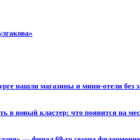
улгакова»
бурге нашли магазины и мини-отели без
ть в новый кластер: что появится на ме
азия» — финал 69-го сезона филармони